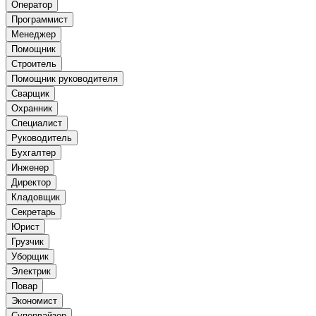
Оператор
Программист
Менеджер
Помощник
Строитель
Помощник руководителя
Сварщик
Охранник
Специалист
Руководитель
Бухгалтер
Инженер
Директор
Кладовщик
Секретарь
Юрист
Грузчик
Уборщик
Электрик
Повар
Экономист
Супервайзер