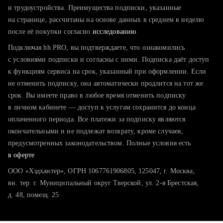
тратите много времени на поиск и вручную поднимаете
и трудоустройства. Преимущества подписки, указанные
резюме
на странице, рассчитаны на основе данных в среднем в неделю
после её покупки согласно
хотите сравнить себя с конкурентами и оценить шансы
исследованию
Подключая hh PRO, вы подтверждаете, что ознакомились
с условиями подписки и согласны с ними. Подписка даёт доступ
к функциям сервиса на срок, указанный при оформлении. Если
не отменить подписку, она автоматически продлится на тот же
срок. Вы имеете право в любое время отменить подписку
в личном кабинете — доступ к услугам сохранится до конца
оплаченного периода. Все платежи за подписку являются
окончательными и не подлежат возврату, кроме случаев,
предусмотренных законодательством. Полные условия есть
в оферте
ООО «Хэдхантер», ОГРН 1067761906805, 125047, г. Москва,
вн. тер. г. Муниципальный округ Тверской, ул. 2-я Брестская,
д. 48, помещ. 25