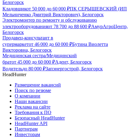
Белогорск
Кладовщик
от
50 000
до
60 000
₽
ПК СЕРЫШЕВСКИЙ (ИП
Мельниченко Дмитрий Викторович), Белогорск
Электромонтер по ремонту и обслуживанию
электрооборудования
от
78 700
до
88 600
₽
АмурАгроЦентр,
Белогорск
Продавец-консультант в
супермаркет
от
46 000
до
60 000
₽
Бутина Виолетта
Викторовна, Белогорск
Медицинская сестра/Медицинский
брат
от
45 000
до
60 000
₽
Адент, Белогорск
Водитель
до
80 000
₽
Запэнергострой, Белогорск
HeadHunter
Размещение вакансий
Поиск по резюме
О компании
Наши вакансии
Реклама на сайте
Требования к ПО
Безопасный HeadHunter
HeadHunter API
Партнерам
Инвесторам