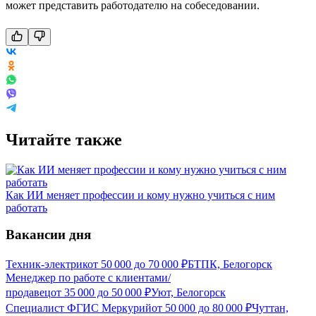
может представить работодателю на собеседовании.
Читайте также
Как ИИ меняет профессии и кому нужно учиться с ним
работать
Вакансии дня
Техник-электрик
от
50 000
до
70 000
₽
БТПК, Белогорск
Менеджер по работе с клиентами/
продавец
от
35 000
до
50 000
₽
Уют, Белогорск
Специалист ФГИС Меркурий
от
50 000
до
80 000
₽
Чуттан,