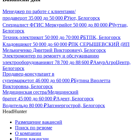
Менеджер по работе с клиентами/
продавец
от
35 000
до
50 000
₽
Уют, Белогорск
Специалист ФГИС Меркурий
от
50 000
до
80 000
₽
Чуттан,
Белогорск
Техник-электрик
от
50 000
до
70 000
₽
БТПК, Белогорск
Кладовщик
от
50 000
до
60 000
₽
ПК СЕРЫШЕВСКИЙ (ИП
Мельниченко Дмитрий Викторович), Белогорск
Электромонтер по ремонту и обслуживанию
электрооборудования
от
78 700
до
88 600
₽
АмурАгроЦентр,
Белогорск
Продавец-консультант в
супермаркет
от
46 000
до
60 000
₽
Бутина Виолетта
Викторовна, Белогорск
Медицинская сестра/Медицинский
брат
от
45 000
до
60 000
₽
Адент, Белогорск
Водитель
до
80 000
₽
Запэнергострой, Белогорск
HeadHunter
Размещение вакансий
Поиск по резюме
О компании
Наши вакансии