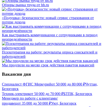
Обзоры рынка труда от hh.ru
«Подушка» безопасности: новый сервис страхования от
потери дохода
Как выстраивать коммуникации с сотрудниками в период
неопределённости
Психотерапия на работе: результаты опроса соискателей и
работодателей
Мы продлили на месяц срок действия пакетов вакансий
Вакансии дня
Специалист ФГИС Меркурий
от
50 000
до
80 000
₽
Чуттан,
Белогорск
Техник-электрик
от
50 000
до
70 000
₽
БТПК, Белогорск
Менеджер по работе с клиентами/
продавец
от
35 000
до
50 000
₽
Уют, Белогорск