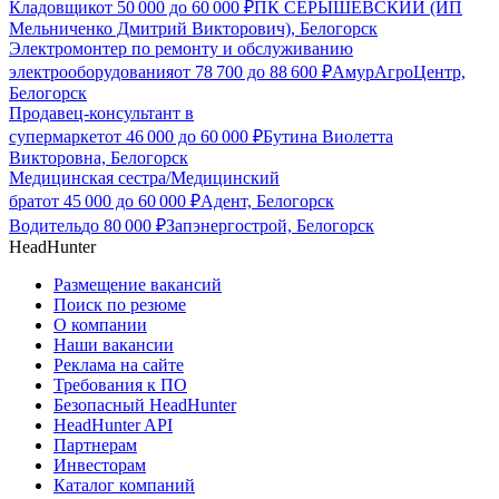
Кладовщик
от
50 000
до
60 000
₽
ПК СЕРЫШЕВСКИЙ (ИП
Мельниченко Дмитрий Викторович), Белогорск
Электромонтер по ремонту и обслуживанию
электрооборудования
от
78 700
до
88 600
₽
АмурАгроЦентр,
Белогорск
Продавец-консультант в
супермаркет
от
46 000
до
60 000
₽
Бутина Виолетта
Викторовна, Белогорск
Медицинская сестра/Медицинский
брат
от
45 000
до
60 000
₽
Адент, Белогорск
Водитель
до
80 000
₽
Запэнергострой, Белогорск
HeadHunter
Размещение вакансий
Поиск по резюме
О компании
Наши вакансии
Реклама на сайте
Требования к ПО
Безопасный HeadHunter
HeadHunter API
Партнерам
Инвесторам
Каталог компаний