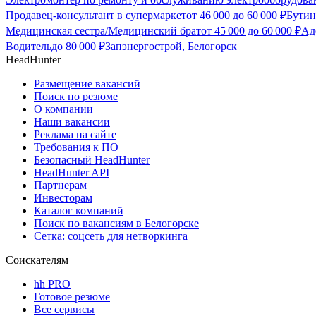
Продавец-консультант в супермаркет
от
46 000
до
60 000
₽
Бутин
Медицинская сестра/Медицинский брат
от
45 000
до
60 000
₽
Ад
Водитель
до
80 000
₽
Запэнергострой, Белогорск
HeadHunter
Размещение вакансий
Поиск по резюме
О компании
Наши вакансии
Реклама на сайте
Требования к ПО
Безопасный HeadHunter
HeadHunter API
Партнерам
Инвесторам
Каталог компаний
Поиск по вакансиям в Белогорске
Сетка: соцсеть для нетворкинга
Соискателям
hh PRO
Готовое резюме
Все сервисы