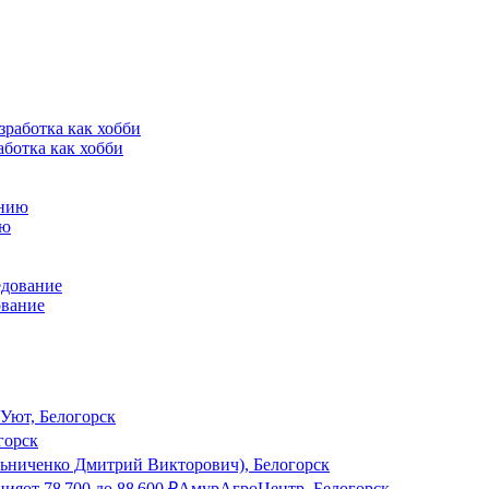
аботка как хобби
ию
ование
Уют, Белогорск
горск
ченко Дмитрий Викторович), Белогорск
ния
от
78 700
до
88 600
₽
АмурАгроЦентр, Белогорск