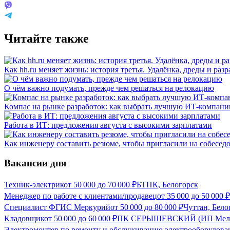
Читайте также
Как hh.ru меняет жизнь: история третья. Удалёнка, дреды и разр
О чём важно подумать, прежде чем решаться на релокацию
Компас на рынке разработок: как выбрать лучшую ИТ-компан
Работа в ИТ: предложения августа с высокими зарплатами
Как инженеру составить резюме, чтобы пригласили на собесед
Вакансии дня
Техник-электрик
от
50 000
до
70 000
₽
БТПК, Белогорск
Менеджер по работе с клиентами/продавец
от
35 000
до
50 000
₽
Специалист ФГИС Меркурий
от
50 000
до
80 000
₽
Чуттан, Бело
Кладовщик
от
50 000
до
60 000
₽
ПК СЕРЫШЕВСКИЙ (ИП Мельни
Электромонтер по ремонту и обслуживанию электрооборудова