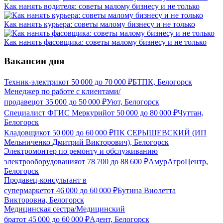
Как нанять водителя: советы малому бизнесу и не только
Как нанять курьера: советы малому бизнесу и не только
Как нанять фасовщика: советы малому бизнесу и не только
Вакансии дня
Техник-электрик
от
50 000
до
70 000
₽
БТПК, Белогорск
Менеджер по работе с клиентами/
продавец
от
35 000
до
50 000
₽
Уют, Белогорск
Специалист ФГИС Меркурий
от
50 000
до
80 000
₽
Чуттан,
Белогорск
Кладовщик
от
50 000
до
60 000
₽
ПК СЕРЫШЕВСКИЙ (ИП
Мельниченко Дмитрий Викторович), Белогорск
Электромонтер по ремонту и обслуживанию
электрооборудования
от
78 700
до
88 600
₽
АмурАгроЦентр,
Белогорск
Продавец-консультант в
супермаркет
от
46 000
до
60 000
₽
Бутина Виолетта
Викторовна, Белогорск
Медицинская сестра/Медицинский
брат
от
45 000
до
60 000
₽
Адент, Белогорск