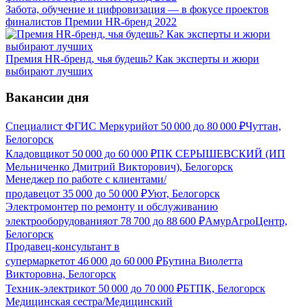
Забота, обучение и цифровизация — в фокусе проектов
финалистов Премии HR-бренд 2022
Премия HR-бренд, чья будешь? Как эксперты и жюри
выбирают лучших
Вакансии дня
Специалист ФГИС Меркурий
от
50 000
до
80 000
₽
Чуттан,
Белогорск
Кладовщик
от
50 000
до
60 000
₽
ПК СЕРЫШЕВСКИЙ (ИП
Мельниченко Дмитрий Викторович), Белогорск
Менеджер по работе с клиентами/
продавец
от
35 000
до
50 000
₽
Уют, Белогорск
Электромонтер по ремонту и обслуживанию
электрооборудования
от
78 700
до
88 600
₽
АмурАгроЦентр,
Белогорск
Продавец-консультант в
супермаркет
от
46 000
до
60 000
₽
Бутина Виолетта
Викторовна, Белогорск
Техник-электрик
от
50 000
до
70 000
₽
БТПК, Белогорск
Медицинская сестра/Медицинский