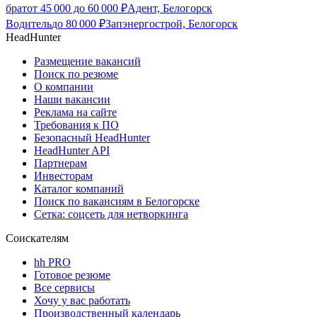
брат
от
45 000
до
60 000
₽
Адент, Белогорск
Водитель
до
80 000
₽
Запэнергострой, Белогорск
HeadHunter
Размещение вакансий
Поиск по резюме
О компании
Наши вакансии
Реклама на сайте
Требования к ПО
Безопасный HeadHunter
HeadHunter API
Партнерам
Инвесторам
Каталог компаний
Поиск по вакансиям в Белогорске
Сетка: соцсеть для нетворкинга
Соискателям
hh PRO
Готовое резюме
Все сервисы
Хочу у вас работать
Производственный календарь