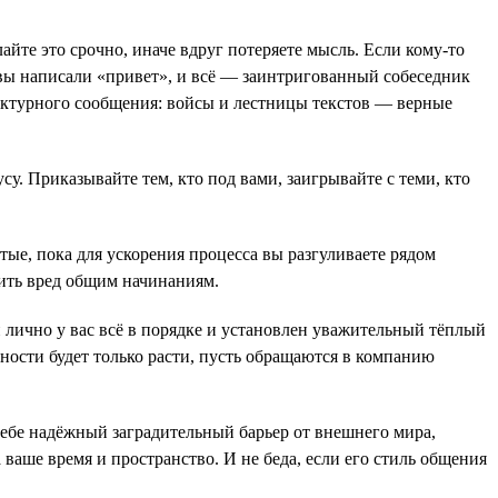
йте это срочно, иначе вдруг потеряете мысль. Если кому-то
 вы написали «привет», и всё — заинтригованный собеседник
труктурного сообщения: войсы и лестницы текстов — верные
су. Приказывайте тем, кто под вами, заигрывайте с теми, кто
тые, пока для ускорения процесса вы разгуливаете рядом
ить вред общим начинаниям.
и лично у вас всё в порядке и установлен уважительный тёплый
рности будет только расти, пусть обращаются в компанию
ебе надёжный заградительный барьер от внешнего мира,
 ваше время и пространство. И не беда, если его стиль общения