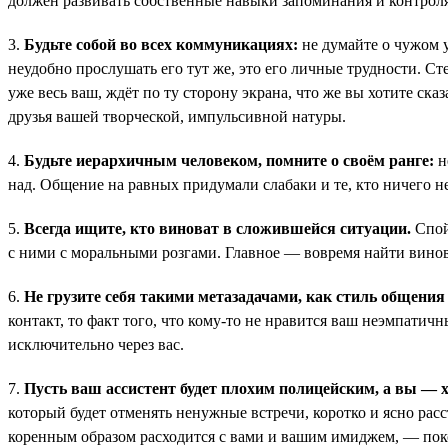
должен развивать собственные навыки запоминания и контроля
3.
Будьте собой во всех коммуникациях:
не думайте о чужом у
неудобно прослушать его тут же, это его личные трудности. 
уже весь ваш, ждёт по ту сторону экрана, что же вы хотите ск
друзья вашей творческой, импульсивной натуры.
4.
Будьте иерархичным человеком, помните о своём ранге:
н
над. Общение на равных придумали слабаки и те, кто ничего не 
5.
Всегда ищите, кто виноват в сложившейся ситуации.
Спойл
с ними с моральными розгами. Главное — вовремя найти вино
6.
Не грузите себя такими метазадачами, как стиль общени
контакт, то факт того, что кому-то не нравится ваш неэмпатич
исключительно через вас.
7.
Пусть ваш ассистент будет плохим полицейским, а вы —
который будет отменять ненужные встречи, коротко и ясно расс
коренным образом расходится с вами и вашим имиджем, — пок