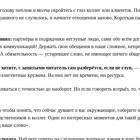
 голову пеплом и молча скройтесь с глаз коллег или клиентов. П
трашного не случилось, и начните отношения заново. Короткая п
ниях:
партнёры и подрядчики неглупые люди, сами обо всём дога
их коммуникаций! Держать свои обещания в наше сложное, непре
. А обязательность — устаревшее слово, не имеющее ничего общ
отите, с запятыми читатель сам разберётся, если не глуп,
— 
ллигентные кружева. На них нет ни времени, ни ресурса.
иваться с точностью до наоборот. Но если говорить всерьёз, то,
 чтобы понять, что сейчас думают о вас окружающие, соберите 
одственников и коллег. Один из интересных моментов для такой
 ваше слово».
ультата.
Найдите ответы на следующие вопросы: каким я хочу бы