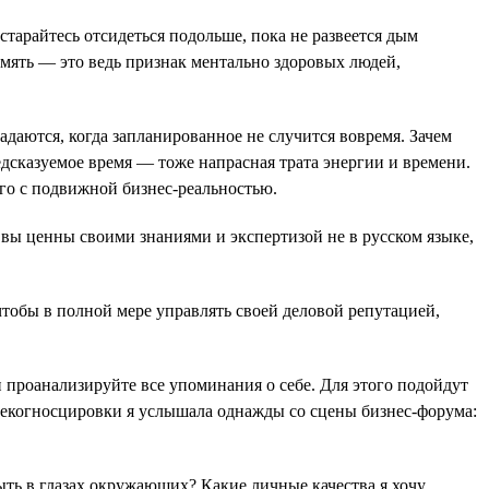
остарайтесь отсидеться подольше, пока не развеется дым
амять — это ведь признак ментально здоровых людей,
даются, когда запланированное не случится вовремя. Зачем
дсказуемое время — тоже напрасная трата энергии и времени.
его с подвижной бизнес-реальностью.
вы ценны своими знаниями и экспертизой не в русском языке,
 чтобы в полной мере управлять своей деловой репутацией,
и проанализируйте все упоминания о себе. Для этого подойдут
 рекогносцировки я услышала однажды со сцены бизнес-форума:
ть в глазах окружающих? Какие личные качества я хочу