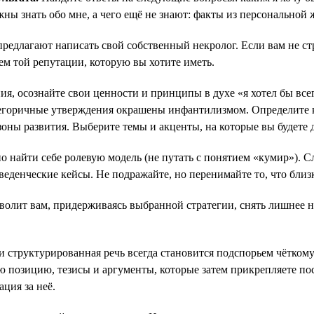
лжны знать обо мне, а чего ещё не знают: факты из персональной
едлагают написать свой собственный некролог. Если вам не стра
ием той репутации, которую вы хотите иметь.
, осознайте свои ценности и принципы в духе «я хотел бы всегд
категоричные утверждения окрашены инфантилизмом. Определите
зоны развития. Выберите темы и акценты, на которые вы будете
о найти себе ролевую модель (не путать с понятием «кумир»). Сл
веденческие кейсы. Не подражайте, но перенимайте то, что близ
олит вам, придерживаясь выбранной стратегии, снять лишнее на
 и структурированная речь всегда становится подспорьем чётком
ю позицию, тезисы и аргументы, которые затем прикрепляете пос
ция за неё.