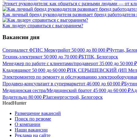
Этикет руководителя: как общаться с разными людьми — от кл
Как личный бренд руководителя развивает бренд работодателя
Как лидеру справиться с выгоранием?
Вакансии дня
Специалист ФГИС Меркурий
от
50 000
до
80 000
₽
Чуттан, Бело
Техник-электрик
от
50 000
до
70 000
₽
БТПК, Белогорск
Менеджер по работе с клиентами/продавец
от
35 000
до
50 000
₽
Кладовщик
от
50 000
до
60 000
₽
ПК СЕРЫШЕВСКИЙ (ИП Мельни
Электромонтер по ремонту и обслуживанию электрооборудова
Продавец-консультант в супермаркет
от
46 000
до
60 000
₽
Бутин
Медицинская сестра/Медицинский брат
от
45 000
до
60 000
₽
Ад
Водитель
до
80 000
₽
Запэнергострой, Белогорск
HeadHunter
Размещение вакансий
Поиск по резюме
О компании
Наши вакансии
Реклама на сайте