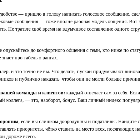
.
добстве — пришло в голову написать голосовое сообщение, сдела
Стековые сообщения — тоже вполне рабочая модель общения. Вот
азать. Не тратьте своё время на вдумчивое составление одного с
е опускайтесь до комфортного общения с теми, кто ниже по стату
знает про табель о рангах.
ер: и это точно не вы. Что делать, пускай придумывают винова
вников и публично наказать, чтобы они не могли больше причин
я вашей команды и клиентов:
каждый отвечает сам за себя. Есл
ный коллега, — это, наоборот, бонус. Ваш личный индекс популя
 хорошим
, если вы слишком добродушны и податливы. Найдите с
тавлять приоритеты, чётко ставить на место всех, посягающих на
ой дороже всего.