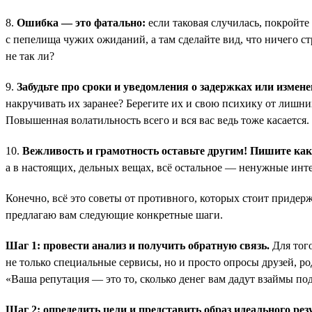
8.
Ошибка — это фатально:
если таковая случилась, покройте
с пепелища чужих ожиданий, а там сделайте вид, что ничего с
не так ли?
9.
Забудьте про сроки и уведомления о задержках или измене
накручивать их заранее? Берегите их и свою психику от лишн
Повышенная волатильность всего и вся вас ведь тоже касается
10.
Вежливость и грамотность оставьте другим! Пишите как х
а в настоящих, дельных вещах, всё остальное — ненужные инте
Конечно, всё это советы от противного, которых стоит придерж
предлагаю вам следующие конкретные шаги.
Шаг 1: провести анализ и получить обратную связь.
Для того
не только специальные сервисы, но и просто опросы друзей, р
«Ваша репутация — это то, сколько денег вам дадут взаймы под
Шаг 2: определить цели и представить образ идеального рез