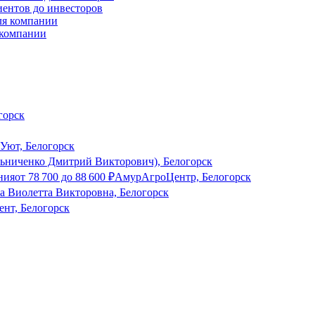
иентов до инвесторов
 компании
горск
Уют, Белогорск
ченко Дмитрий Викторович), Белогорск
ния
от
78 700
до
88 600
₽
АмурАгроЦентр, Белогорск
а Виолетта Викторовна, Белогорск
ент, Белогорск