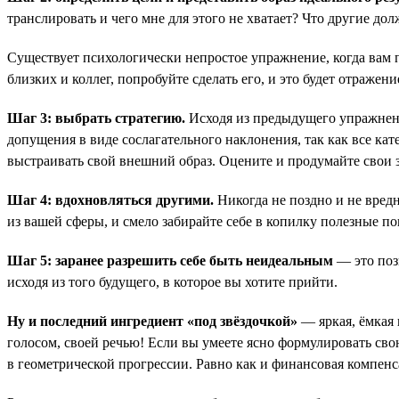
транслировать и чего мне для этого не хватает? Что другие до
Существует психологически непростое упражнение, когда вам пр
близких и коллег, попробуйте сделать его, и это будет отражен
Шаг 3: выбрать стратегию.
Исходя из предыдущего упражнения
допущения в виде сослагательного наклонения, так как все 
выстраивать свой внешний образ. Оцените и продумайте свои 
Шаг 4: вдохновляться другими.
Никогда не поздно и не вредн
из вашей сферы, и смело забирайте себе в копилку полезные по
Шаг 5: заранее разрешить себе быть неидеальным
— это позв
исходя из того будущего, в которое вы хотите прийти.
Ну и последний ингредиент «под звёздочкой»
— яркая, ёмкая
голосом, своей речью! Если вы умеете ясно формулировать сво
в геометрической прогрессии. Равно как и финансовая компенса