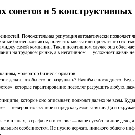
ых советов и 5 конструктивных
нностей. Положительная репутация автоматически позволяет люб
ивные бизнес-контакты, получать заказы или проекты по систем
имиджу самой компании. Так, в позитивном случае она облегчае
пании на трудовом рынке, а в негативном — усложняет жизнь не 
ациям, модератор бизнес-форматов
 стоит делать, чтобы его не разрушить? Начнём с последнего. Ве
ветов», которые гарантированно позволят разрушить любую, да
ринципы, которые оно описывает, подходят далеко не всем. Буд
 же — невероятно скучное и предсказуемое занятие. Да и окружа
вас в планах, в графике и в голове — ваше сугубо личное дело, 
нальным особенностям. Не нужно держать никакого общего инфо