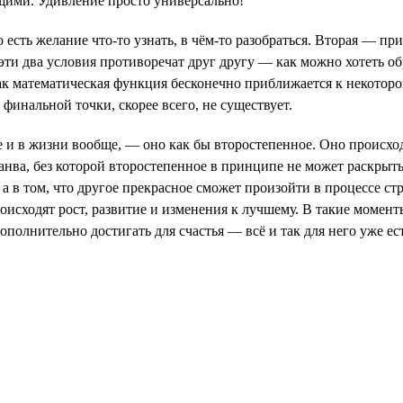
щими. Удивление просто универсально!
есть желание что-то узнать, в чём-то разобраться. Вторая — пр
 эти два условия противоречат друг другу — как можно хотеть об
ак математическая функция бесконечно приближается к некотором
финальной точки, скорее всего, не существует.
те и в жизни вообще, — оно как бы второстепенное. Оно проис
канва, без которой второстепенное в принципе не может раскры
, а в том, что другое прекрасное сможет произойти в процессе с
происходят рост, развитие и изменения к лучшему. В такие момен
ополнительно достигать для счастья — всё и так для него уже ест