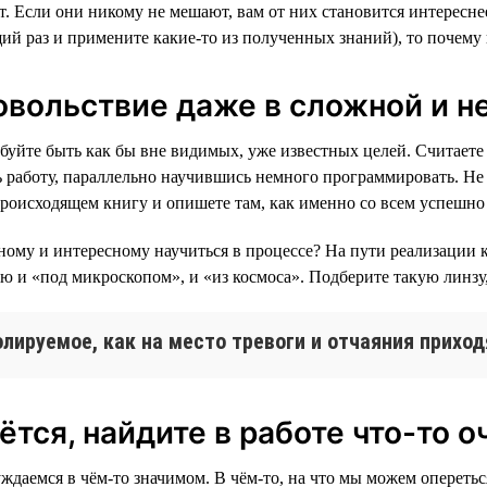
 Если они никому не мешают, вам от них становится интереснее
ий раз и примените какие-то из полученных знаний), то почему 
овольствие даже в сложной и н
обуйте быть как бы вне видимых, уже известных целей. Считаете
 работу, параллельно научившись немного программировать. Не з
происходящем книгу и опишете там, как именно со всем успешно
ному и интересному научиться в процессе? На пути реализации к
 и «под микроскопом», и «из космоса». Подберите такую линзу, 
олируемое, как на место тревоги и отчаяния прихо
ётся, найдите в работе что-то 
ждаемся в чём-то значимом. В чём-то, на что мы можем опереть