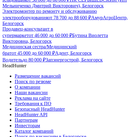
Мельниченко Дмитрий Викторович), Белогорск
Электромонтер по ремонту и обслуживанию
электрооборудования
от
78 700
до
88 600
₽
АмурАгроЦентр,
Белогорск
Продавец-консультант в
супермаркет
от
46 000
до
60 000
₽
Бутина Виолетта
Викторовна, Белогорск
Медицинская сестра/Медицинский
брат
от
45 000
до
60 000
₽
Адент, Белогорск
Водитель
до
80 000
₽
Запэнергострой, Белогорск
HeadHunter
Размещение вакансий
Поиск по резюме
О компании
Наши вакансии
Реклама на сайте
Требования к ПО
Безопасный HeadHunter
HeadHunter API
Партнерам
Инвесторам
Каталог компаний
Поиск по вакансиям в Белогорске