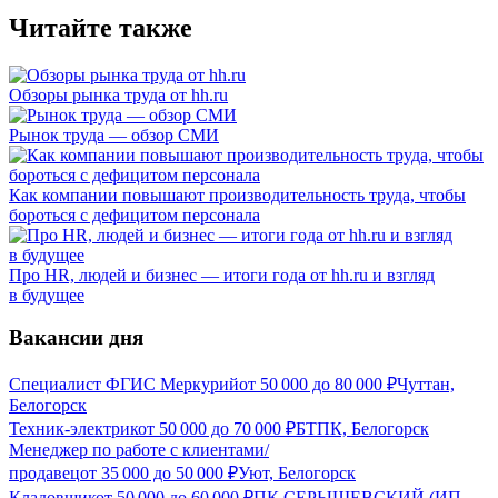
Читайте также
Обзоры рынка труда от hh.ru
Рынок труда — обзор СМИ
Как компании повышают производительность труда, чтобы
бороться с дефицитом персонала
Про HR, людей и бизнес — итоги года от hh.ru и взгляд
в будущее
Вакансии дня
Специалист ФГИС Меркурий
от
50 000
до
80 000
₽
Чуттан,
Белогорск
Техник-электрик
от
50 000
до
70 000
₽
БТПК, Белогорск
Менеджер по работе с клиентами/
продавец
от
35 000
до
50 000
₽
Уют, Белогорск
Кладовщик
от
50 000
до
60 000
₽
ПК СЕРЫШЕВСКИЙ (ИП