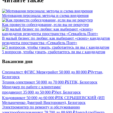
Читайте также
Мотивация персонала: методы и схема внедрения
Как провести собеседование, если вы не рекрутер
В малый бизнес по любви: как выбирают «своих» кандидатов
резиденты пространства «Севкабель Порт»
5 вопросов, чтобы узнать, сработаетесь ли вы с кандидатом
Вакансии дня
Специалист ФГИС Меркурий
от
50 000
до
80 000
₽
Чуттан,
Белогорск
Техник-электрик
от
50 000
до
70 000
₽
БТПК, Белогорск
Менеджер по работе с клиентами/
продавец
от
35 000
до
50 000
₽
Уют, Белогорск
Кладовщик
от
50 000
до
60 000
₽
ПК СЕРЫШЕВСКИЙ (ИП
Мельниченко Дмитрий Викторович), Белогорск
Электромонтер по ремонту и обслуживанию
электрооборудования
от
78 700
до
88 600
₽
АмурАгроЦентр,