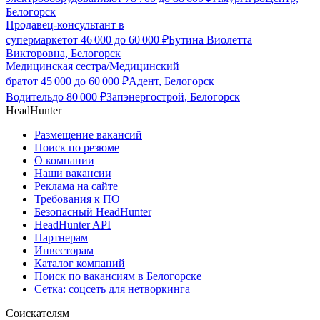
Белогорск
Продавец-консультант в
супермаркет
от
46 000
до
60 000
₽
Бутина Виолетта
Викторовна, Белогорск
Медицинская сестра/Медицинский
брат
от
45 000
до
60 000
₽
Адент, Белогорск
Водитель
до
80 000
₽
Запэнергострой, Белогорск
HeadHunter
Размещение вакансий
Поиск по резюме
О компании
Наши вакансии
Реклама на сайте
Требования к ПО
Безопасный HeadHunter
HeadHunter API
Партнерам
Инвесторам
Каталог компаний
Поиск по вакансиям в Белогорске
Сетка: соцсеть для нетворкинга
Соискателям