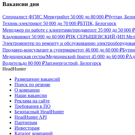
Вакансии дня
Специалист ФГИС Меркурий
от
50 000
до
80 000
₽
Чуттан, Бело
Техник-электрик
от
50 000
до
70 000
₽
БТПК, Белогорск
Менеджер по работе с клиентами/продавец
от
35 000
до
50 000
₽
Кладовщик
от
50 000
до
60 000
₽
ПК СЕРЫШЕВСКИЙ (ИП Мельни
Электромонтер по ремонту и обслуживанию электрооборудова
Продавец-консультант в супермаркет
от
46 000
до
60 000
₽
Бутин
Медицинская сестра/Медицинский брат
от
45 000
до
60 000
₽
Ад
Водитель
до
80 000
₽
Запэнергострой, Белогорск
HeadHunter
Размещение вакансий
Поиск по резюме
О компании
Наши вакансии
Реклама на сайте
Требования к ПО
Безопасный HeadHunter
HeadHunter API
Партнерам
Инвесторам
Каталог компаний