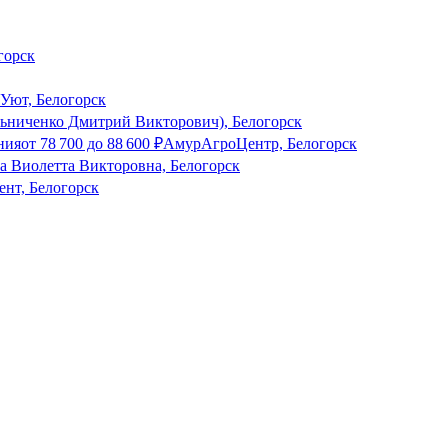
горск
Уют, Белогорск
ченко Дмитрий Викторович), Белогорск
ния
от
78 700
до
88 600
₽
АмурАгроЦентр, Белогорск
а Виолетта Викторовна, Белогорск
ент, Белогорск