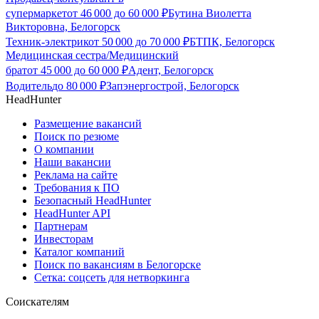
супермаркет
от
46 000
до
60 000
₽
Бутина Виолетта
Викторовна, Белогорск
Техник-электрик
от
50 000
до
70 000
₽
БТПК, Белогорск
Медицинская сестра/Медицинский
брат
от
45 000
до
60 000
₽
Адент, Белогорск
Водитель
до
80 000
₽
Запэнергострой, Белогорск
HeadHunter
Размещение вакансий
Поиск по резюме
О компании
Наши вакансии
Реклама на сайте
Требования к ПО
Безопасный HeadHunter
HeadHunter API
Партнерам
Инвесторам
Каталог компаний
Поиск по вакансиям в Белогорске
Сетка: соцсеть для нетворкинга
Соискателям