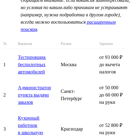
Обращаем внимание: если вакансия заинтересовала,
но условия по каким-либо причинам не устраивают
(например, нужна подработка в другом городе),
всегда можно воспользоваться
расширенным
поиском
.
№
Вакансия
Регион
Зарплата
Тестировщик
от 93 000 ₽
1
беспилотных
Москва
до вычета
автомобилей
налогов
Администратор
от 50 000
Санкт-
2
пункта выдачи
до 60 000 ₽
Петербург
заказов
на руки
Кухонный
работник
от 52 800 ₽
3
Краснодар
в школьную
на руки