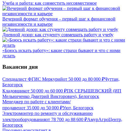
Учеба и работа: как совместить несовместимое
Вечерний формат обучения – первый шаг к финансовой
независимости и карьере
Дневной дозор: как студенту совмещать работу и учебу
«Боюсь искать работу»: какие страхи бывают и что с ними
делать
Вакансии дня
Специалист ФГИС Меркурий
от
50 000
до
80 000
₽
Чуттан,
Белогорск
Кладовщик
от
50 000
до
60 000
₽
ПК СЕРЫШЕВСКИЙ (ИП
Мельниченко Дмитрий Викторович), Белогорск
Менеджер по работе с клиентами/
продавец
от
35 000
до
50 000
₽
Уют, Белогорск
Электромонтер по ремонту и обслуживанию
электрооборудования
от
78 700
до
88 600
₽
АмурАгроЦентр,
Белогорск
Продавец-консультант в