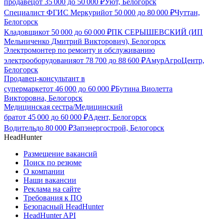
продавец
от
35 000
до
50 000
₽
Уют, Белогорск
Специалист ФГИС Меркурий
от
50 000
до
80 000
₽
Чуттан,
Белогорск
Кладовщик
от
50 000
до
60 000
₽
ПК СЕРЫШЕВСКИЙ (ИП
Мельниченко Дмитрий Викторович), Белогорск
Электромонтер по ремонту и обслуживанию
электрооборудования
от
78 700
до
88 600
₽
АмурАгроЦентр,
Белогорск
Продавец-консультант в
супермаркет
от
46 000
до
60 000
₽
Бутина Виолетта
Викторовна, Белогорск
Медицинская сестра/Медицинский
брат
от
45 000
до
60 000
₽
Адент, Белогорск
Водитель
до
80 000
₽
Запэнергострой, Белогорск
HeadHunter
Размещение вакансий
Поиск по резюме
О компании
Наши вакансии
Реклама на сайте
Требования к ПО
Безопасный HeadHunter
HeadHunter API