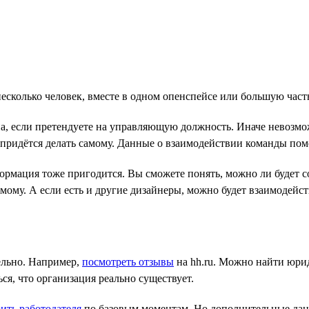
несколько человек, вместе в одном опенспейсе или большую част
а, если претендуете на управляющую должность. Иначе невозмо
о придётся делать самому. Данные о взаимодействии команды пом
ормация тоже пригодится. Вы сможете понять, можно ли будет со
ому. А если есть и другие дизайнеры, можно будет взаимодейств
ельно. Например,
посмотреть отзывы
на hh.ru. Можно найти юри
я, что организация реально существует.
ить работодателя
по базовым моментам. Но дополнительные данн