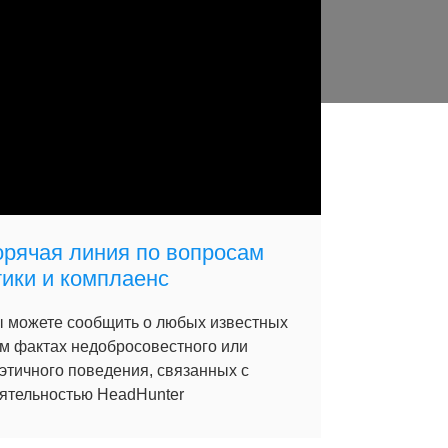
орячая линия по вопросам
тики и комплаенс
 можете сообщить о любых известных
м фактах недобросовестного или
этичного поведения, связанных с
ятельностью HeadHunter