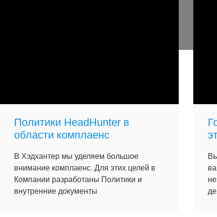
Политики HeadHunter в
Г
области комплаенс
э
В Хэдхантер мы уделяем большое
Вы
внимание комплаенс. Для этих целей в
ва
Компании разработаны Политики и
не
внутренние документы
де