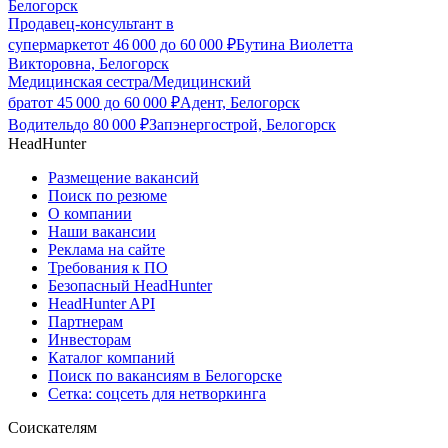
Белогорск
Продавец-консультант в
супермаркет
от
46 000
до
60 000
₽
Бутина Виолетта
Викторовна, Белогорск
Медицинская сестра/Медицинский
брат
от
45 000
до
60 000
₽
Адент, Белогорск
Водитель
до
80 000
₽
Запэнергострой, Белогорск
HeadHunter
Размещение вакансий
Поиск по резюме
О компании
Наши вакансии
Реклама на сайте
Требования к ПО
Безопасный HeadHunter
HeadHunter API
Партнерам
Инвесторам
Каталог компаний
Поиск по вакансиям в Белогорске
Сетка: соцсеть для нетворкинга
Соискателям