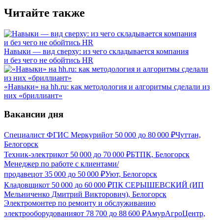
Читайте также
Навыки — вид сверху: из чего складывается компания
и без чего не обойтись HR
«Навыки» на hh.ru: как методология и алгоритмы сделали из
них «бриллиант»
Вакансии дня
Специалист ФГИС Меркурий
от
50 000
до
80 000
₽
Чуттан,
Белогорск
Техник-электрик
от
50 000
до
70 000
₽
БТПК, Белогорск
Менеджер по работе с клиентами/
продавец
от
35 000
до
50 000
₽
Уют, Белогорск
Кладовщик
от
50 000
до
60 000
₽
ПК СЕРЫШЕВСКИЙ (ИП
Мельниченко Дмитрий Викторович), Белогорск
Электромонтер по ремонту и обслуживанию
электрооборудования
от
78 700
до
88 600
₽
АмурАгроЦентр,