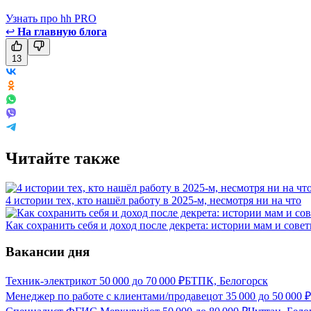
Узнать про hh PRO
↩
На главную блога
13
Читайте также
4 истории тех, кто нашёл работу в 2025-м, несмотря ни на что
Как сохранить себя и доход после декрета: истории мам и сове
Вакансии дня
Техник-электрик
от
50 000
до
70 000
₽
БТПК, Белогорск
Менеджер по работе с клиентами/продавец
от
35 000
до
50 000
₽