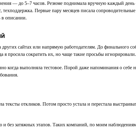
ьнения — до 5–7 часов. Резюме поднимала вручную каждый день 
, техподдержка. Первые пару месяцев писала сопроводительные
 в описании.
ий
на других сайтах или напрямую работодателям. До финального со
а я просила сократить их, но чаще такие просьбы игнорировали.
но когда выполняла тестовое. Порой даже напоминания о себе н
ебования.
ла тексты откликов. Потом просто устала и перестала выстраив
ро и без затяжных этапов. Таких компаний, по моим наблюдения