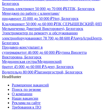
Белогорск
Техник-электрик
от
50 000
до
70 000
₽
БТПК, Белогорск
Менеджер по работе с клиентами/
продавец
от
35 000
до
50 000
₽
Уют, Белогорск
Кладовщик
от
50 000
до
60 000
₽
ПК СЕРЫШЕВСКИЙ (ИП
Мельниченко Дмитрий Викторович), Белогорск
Электромонтер по ремонту и обслуживанию
электрооборудования
от
78 700
до
88 600
₽
АмурАгроЦентр,
Белогорск
Продавец-консультант в
супермаркет
от
46 000
до
60 000
₽
Бутина Виолетта
Викторовна, Белогорск
Медицинская сестра/Медицинский
брат
от
45 000
до
60 000
₽
Адент, Белогорск
Водитель
до
80 000
₽
Запэнергострой, Белогорск
HeadHunter
Размещение вакансий
Поиск по резюме
О компании
Наши вакансии
Реклама на сайте
Требования к ПО