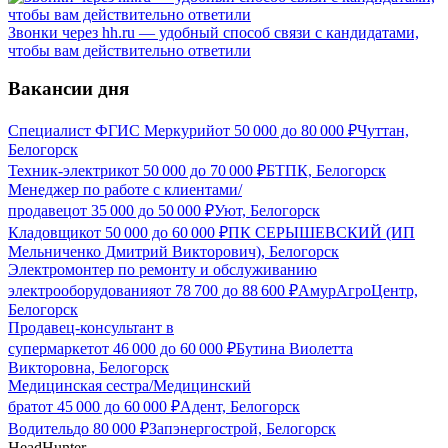
Звонки через hh.ru — удобный способ связи с кандидатами,
чтобы вам действительно ответили
Вакансии дня
Специалист ФГИС Меркурий
от
50 000
до
80 000
₽
Чуттан,
Белогорск
Техник-электрик
от
50 000
до
70 000
₽
БТПК, Белогорск
Менеджер по работе с клиентами/
продавец
от
35 000
до
50 000
₽
Уют, Белогорск
Кладовщик
от
50 000
до
60 000
₽
ПК СЕРЫШЕВСКИЙ (ИП
Мельниченко Дмитрий Викторович), Белогорск
Электромонтер по ремонту и обслуживанию
электрооборудования
от
78 700
до
88 600
₽
АмурАгроЦентр,
Белогорск
Продавец-консультант в
супермаркет
от
46 000
до
60 000
₽
Бутина Виолетта
Викторовна, Белогорск
Медицинская сестра/Медицинский
брат
от
45 000
до
60 000
₽
Адент, Белогорск
Водитель
до
80 000
₽
Запэнергострой, Белогорск
HeadHunter