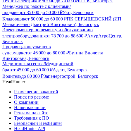
Техник-электрик
от
50 000
до
70 000
₽
БТПК, Белогорск
Менеджер по работе с клиентами/
продавец
от
35 000
до
50 000
₽
Уют, Белогорск
Кладовщик
от
50 000
до
60 000
₽
ПК СЕРЫШЕВСКИЙ (ИП
Мельниченко Дмитрий Викторович), Белогорск
Электромонтер по ремонту и обслуживанию
электрооборудования
от
78 700
до
88 600
₽
АмурАгроЦентр,
Белогорск
Продавец-консультант в
супермаркет
от
46 000
до
60 000
₽
Бутина Виолетта
Викторовна, Белогорск
Медицинская сестра/Медицинский
брат
от
45 000
до
60 000
₽
Адент, Белогорск
Водитель
до
80 000
₽
Запэнергострой, Белогорск
HeadHunter
Размещение вакансий
Поиск по резюме
О компании
Наши вакансии
Реклама на сайте
Требования к ПО
Безопасный HeadHunter
HeadHunter API