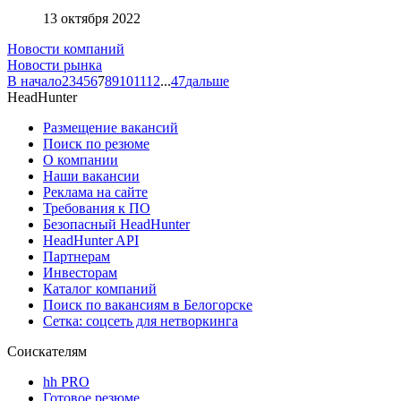
13 октября 2022
Новости компаний
Новости рынка
В начало
2
3
4
5
6
7
8
9
10
11
12
...
47
дальше
HeadHunter
Размещение вакансий
Поиск по резюме
О компании
Наши вакансии
Реклама на сайте
Требования к ПО
Безопасный HeadHunter
HeadHunter API
Партнерам
Инвесторам
Каталог компаний
Поиск по вакансиям в Белогорске
Сетка: соцсеть для нетворкинга
Соискателям
hh PRO
Готовое резюме