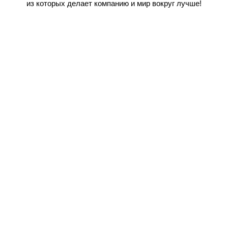
из которых делает компанию и мир вокруг лучше!
Забота о сотрудниках:
Достойная заработная
плата и прозрачная
система премирования
Корпоративные скидки в фирменных
магазинах торговой сети
Подарки, конкурсы для детей сотрудников
к Новому Году
Поддержка сотрудников в тяжелых