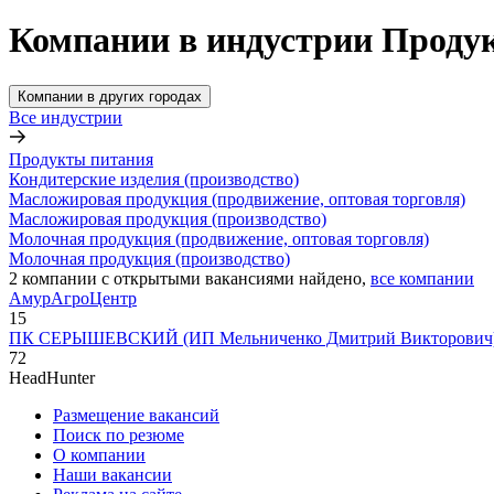
Компании в индустрии Продук
Компании в других городах
Все индустрии
Продукты питания
Кондитерские изделия (производство)
Масложировая продукция (продвижение, оптовая торговля)
Масложировая продукция (производство)
Молочная продукция (продвижение, оптовая торговля)
Молочная продукция (производство)
2
компании с открытыми вакансиями
найдено,
все компании
АмурАгроЦентр
15
ПК СЕРЫШЕВСКИЙ (ИП Мельниченко Дмитрий Викторович
72
HeadHunter
Размещение вакансий
Поиск по резюме
О компании
Наши вакансии