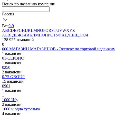
Поиск по названию компании
Россия
Все
0-9
A
B
C
D
E
F
G
H
I
J
K
L
M
N
O
P
Q
R
S
T
U
V
W
X
Y
Z
А
Б
В
Г
Д
Е
Ж
З
И
Й
К
Л
М
Н
О
П
Р
С
Т
У
Ф
Х
Ц
Ч
Ш
Щ
Э
Ю
Я
128 927 компаний
0
000 МАГАЗИН МАГАЗИНОВ - Эксперт по торговой недвижим
1 вакансия
01-СЕРВИС
1 вакансия
0250
2 вакансии
0.75 GROUP
15 вакансий
0901
1 вакансия
1
1000 Ибу
2 вакансии
1000 и одна туфелька
4 вакансии