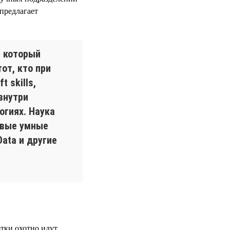
предлагает
, который
от, кто при
 skills,
внутри
огиях. Наука
овые умные
ata и другие
отки охотно идут