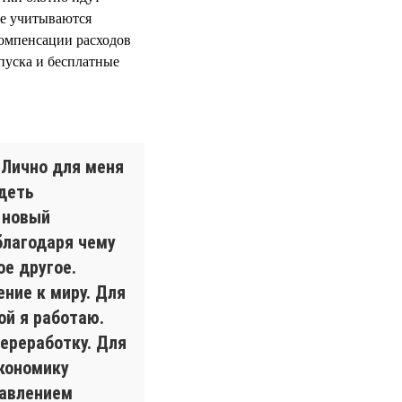
е учитываются
компенсации расходов
пуска и бесплатные
 Лично для меня
деть
 новый
благодаря чему
ое другое.
ение к миру. Для
ой я работаю.
ереработку. Для
экономику
бавлением