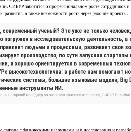
ии. СИБУР заботится о профессиональном росте сотрудников и 
 развития, а также возможности роста через рабочие проекты.
н, современный ученый? Это уже не только человек
о погружен в исследовательскую деятельность, а т
правляет людьми и процессами, развивает свои soft
изирует производство, по сути запуская стартапы 
нии, и хорошо ориентируется в современных технол
УРе высокотехнологична: в работе нам помогают н
тические системы, большие языковые модели, Big D
менные инструменты ИИ.
ланян, старший менеджер по развитию проектов и сервисов, СИБУР ПолиЛаб
е связана с физическими нагрузками, и в исследования и разраб