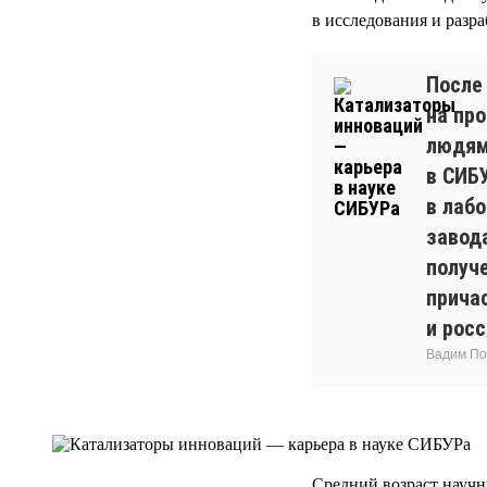
в исследования и разра
После
на про
людям
в СИБ
в лаб
завод
получ
прича
и росс
Вадим По
Средний возраст науч