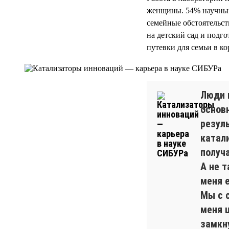
женщины. 54% научных
семейные обстоятельст
на детский сад и подг
путевки для семьи в к
Люди 
основ
резул
катали
получ
А не т
меня 
Мы с 
меня 
замкн