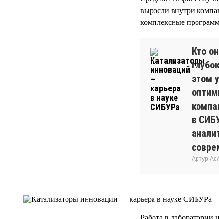
выросли внутри компан
комплексные программы
Кто о
глубок
этом у
оптим
компа
в СИБ
анали
совре
Артур Ас
Работа в лаборатории н