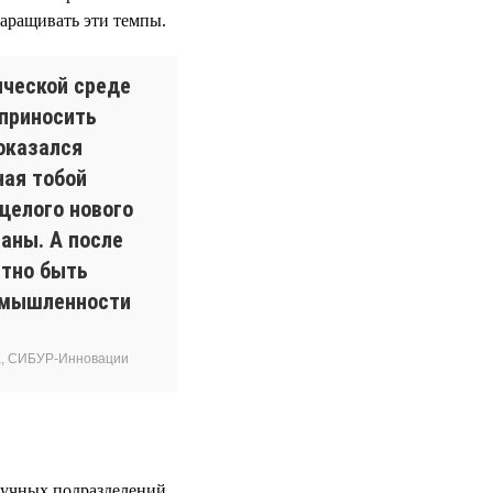
наращивать эти темпы.
ической среде
 приносить
оказался
ная тобой
целого нового
аны. А после
ятно быть
омышленности
за, СИБУР-Инновации
аучных подразделений