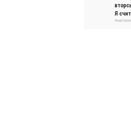
вторс
Я счит
Анастаси