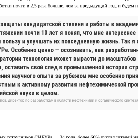
ботки почти в 2,5 раза больше, чем за предыдущий год, и будем 
 защиты кандидатской степени и работы в академ
тяжении почти 10 лет я понял, что мне интереснее
 пользу и улучшать их повседневную жизнь. Так я 
УРе. Особенно ценно — осознавать, как разработан
оратории технология может вырасти до масштабов 
а, оставить свой след в промышленной истории стр
ения научного опыта за рубежом мне особенно при
стным к активному развитию нефтехимической пр
ийской науки в целом.
пов, директор по разработкам в области нефтехимии и органического синте
ных сотрудников СИБУРа — 34 года, более 60% руководителей н