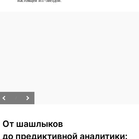
настоящей ИТ-звездой.
/
От шашлыков
до предиктивной аналитики: