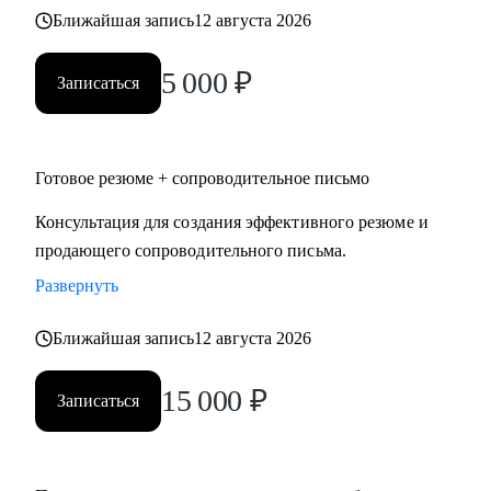
логистики, HR, юриспруденции.
Ближайшая запись
12 августа 2026
• Тем, кто готов выйти на новый уровень карьеры,
заинтересован в повышении и изменении траектории
5 000
₽
Записаться
карьерного развития.
• Тем, кому необходимо оценить свои сильные и слабые
стороны и выработать стратегию карьерного развития,
Готовое резюме + сопроводительное письмо
преодолеть "карьерный потолок", проработать
"выгорание".
Консультация для создания эффективного резюме и
продающего сопроводительного письма.
Развернуть
Ближайшая запись
12 августа 2026
15 000
₽
Записаться