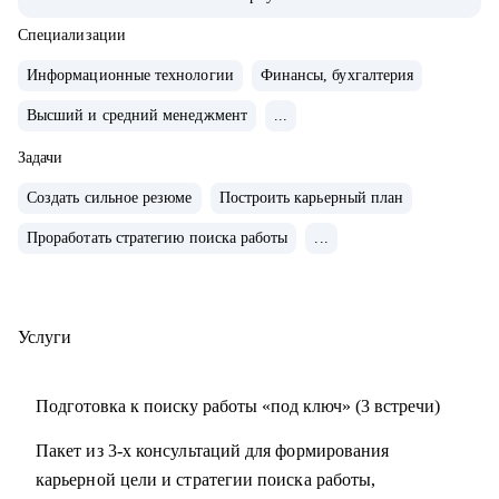
сферах продаж, финансов, ИТ, разработки, технического
консалтинга.
Специализации
• Сертифицированный карьерный коуч и эксперт по
Информационные технологии
Финансы, бухгалтерия
оценке сильных сторон (JOBEQ, Hogan).
Высший и средний менеджмент
...
• Провела 10 000+ собеседований.
• 10+ лет в карьерном консультировании.
Задачи
• 3 000+ часов карьерных консультаций, 100+ успешных
Создать сильное резюме
Построить карьерный план
кейсов по трудоустройству, 500+ кейсов по построению
карьерного трека и смены профессии.
Проработать стратегию поиска работы
...
• Мои клиенты работают в крупнейших компаниях РФ:
VK, Яндекс, Сбертех, Озон и других.
Услуги
С чем помогу:
• Оценю ваши сильные стороны, определю стратегию
Подготовка к поиску работы «под ключ» (3 встречи)
вашего позиционирования на рынке труда.
• Помогу составить структурированное и работающее на
Пакет из 3-х консультаций для формирования
вас резюме.
карьерной цели и стратегии поиска работы,
• Составлю резюме так, чтобы оно отражало вашу