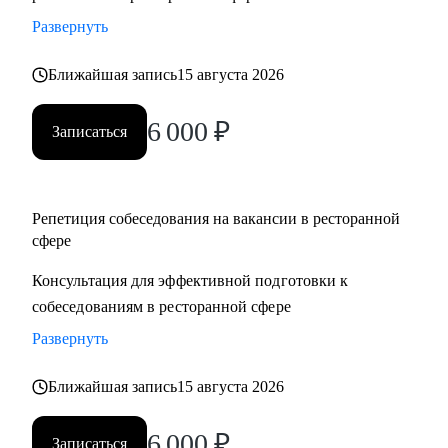
Tom Yam Bar.
Развернуть
С чем помогу:
Ближайшая запись
15 августа 2026
• Разберем резюме, подсветим твои суперсилы.
6 000
₽
• Индивидуальный план развития (сильные слабые
Записаться
стороны /с чего начать).
• Репетиция собеседования.
• Антикризисное управление ресторанов /Оптимизация
Репетиция собеседования на вакансии в ресторанной
процессов
сфере
• Укомплектованность/Текучесть в регионах учитывая
Консультация для эффективной подготовки к
специфику маленьких городов.
собеседованиям в ресторанной сфере
• "Новые люди": как руководить новым поколением, чего
они хотят.
Развернуть
• ФОТ, cost, расходы в ресторане. Могу проанализировать
бюджет и дать рекомендации.
Ближайшая запись
15 августа 2026
6 000
₽
Кому могу помочь:
Записаться