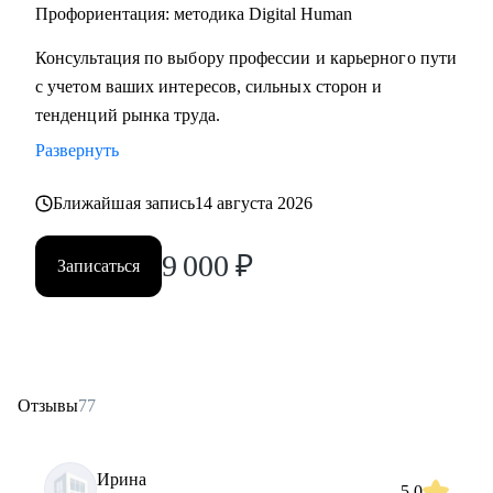
• Начинающим специалистам (Ассистенты, Младшие
Профориентация: методика Digital Human
менеджеры (Junior), Выпускники ВУЗов)
Консультация по выбору профессии и карьерного пути
с учетом ваших интересов, сильных сторон и
Постоянно повышаю квалификацию через тренинги по
тенденций рынка труда.
актуальным HR-технологиям и профориентации
Развернуть
Веду профильный канал, где делюсь практическими
Ближайшая запись
14 августа 2026
кейсами и аналитикой в сфере карьерного развития
9 000
₽
Записаться
Моя миссия — привести вас туда, где ваша деятельность
приносит не только финансовый результат, но и личное
удовлетворение, стирая грань между «работой» и «делом
по душе»
Отзывы
77
Ирина
5.0