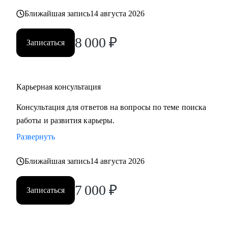
карьерных кризисов
Ближайшая запись
14 августа 2026
Кому могу помочь:
8 000
₽
Записаться
• Руководителям высшего звена и Директорам
(Операционный директор, Коммерческий директор,
Директор по: HR, Управлению цепочками поставок
Карьерная консультация
(Supply Chain), Электронной коммерции (E-commerce)
• Менеджерам среднего звена: Руководители отделов,
Консультация для ответов на вопросы по теме поиска
Региональные и Территориальные менеджеры, HR бизнес-
работы и развития карьеры.
партнеры (HRBP)
Развернуть
• Ведущим специалистам и ключевым экспертам:
Специалисты по закупкам/ВЭД, Логисты, Аналитики,
Ближайшая запись
14 августа 2026
Бухгалтеры, Финансовые менеджеры, Маркетологи,
Менеджеры по продажам, Торговые представители
7 000
₽
Записаться
• Операционному и Торговому персоналу: Продавцы-
консультанты, Кассиры, Складские работники,
Администраторы