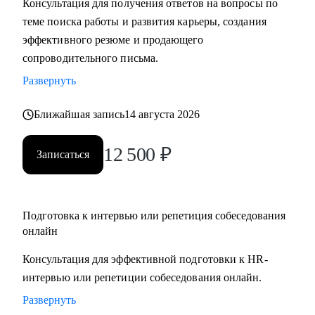
Консультация для получения ответов на вопросы по
• Подготовлю вас к собеседованию и дам практические
теме поиска работы и развития карьеры, создания
рекомендации для успешного ведения сложных
эффективного резюме и продающего
переговоров, в том числе о зарплате и условиях
сопроводительного письма.
• Помогу осознанно сменить профессию или найти ту роль
Развернуть
в карьере, которая принесет вам максимальную
реализацию и доход
Ближайшая запись
14 августа 2026
• Предоставлю экспертную поддержку, если вас уволили.
Разработаю быструю и эффективную стратегию поиска
12 500
₽
Записаться
новой работы
• Проведу анализ ваших сильных сторон и уникального
опыта, чтобы вы обоснованно получили повышение и
Подготовка к интервью или репетиция собеседования
стали лучшим кандидатом в команде
онлайн
• Разработаю личный пошаговый план (дорожную карту)
для быстрого и успешного перехода на новую, более
Консультация для эффективной подготовки к HR-
высокую должность
интервью или репетиции собеседования онлайн.
• Восстановлю вашу мотивацию и предоставлю
Развернуть
проверенные методики для преодоления выгорания и