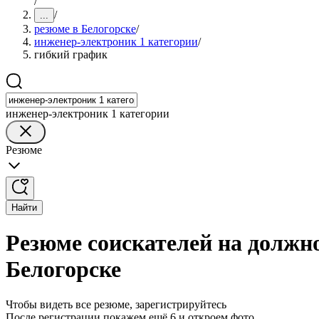
/
/
...
резюме в Белогорске
/
инженер-электроник 1 категории
/
гибкий график
инженер-электроник 1 категории
Резюме
Найти
Резюме соискателей на должн
Белогорске
Чтобы видеть все резюме, зарегистрируйтесь
После регистрации покажем ещё 6 и откроем фото