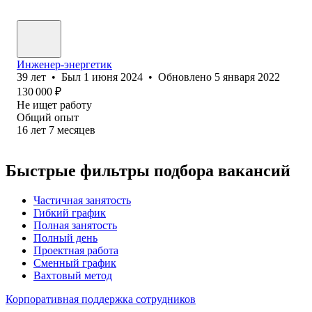
Инженер-энергетик
39
лет
•
Был
1 июня 2024
•
Обновлено
5 января 2022
130 000
₽
Не ищет работу
Общий опыт
16
лет
7
месяцев
Быстрые фильтры подбора вакансий
Частичная занятость
Гибкий график
Полная занятость
Полный день
Проектная работа
Сменный график
Вахтовый метод
Корпоративная поддержка сотрудников