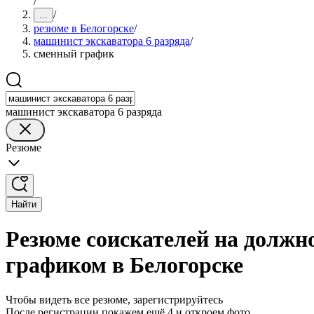
/
/
...
резюме в Белогорске
/
машинист экскаватора 6 разряда
/
сменный график
машинист экскаватора 6 разряда
Резюме
Найти
Резюме соискателей на должн
графиком в Белогорске
Чтобы видеть все резюме, зарегистрируйтесь
После регистрации покажем ещё 4 и откроем фото