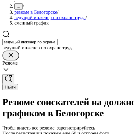
/
/
...
резюме в Белогорске
/
ведущий инженер по охране труда
/
сменный график
ведущий инженер по охране труда
Резюме
Найти
Резюме соискателей на должн
графиком в Белогорске
Чтобы видеть все резюме, зарегистрируйтесь
После регистрации покажем ещё 60 и откроем фото