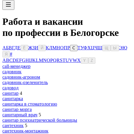
Работа и вакансии
по профессии в Белогорске
А
Б
В
Г
Д
Е
Ж
З
И
К
Л
М
Н
О
П
Р
Т
У
Ф
Х
Ц
Ч
Ш
Э
Ю
Ё
Й
С
Щ
Ы
#
Я
A
B
C
D
E
F
G
H
I
J
K
L
M
N
O
P
Q
R
S
T
U
V
W
X
Y
Z
сall-менеджер
садовник
садовник-агроном
садовник-озеленитель
садовод
санитар
4
санитарка
санитарка в стоматологию
санитар морга
санитарный врач
5
санитар психиатрической больницы
сантехник
5
сантехник-монтажник