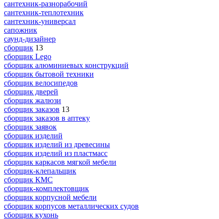
сантехник-разнорабочий
сантехник-теплотехник
сантехник-универсал
сапожник
саунд-дизайнер
сборщик
13
сборщик Lego
сборщик алюминиевых конструкций
сборщик бытовой техники
сборщик велосипедов
сборщик дверей
сборщик жалюзи
сборщик заказов
13
сборщик заказов в аптеку
сборщик заявок
сборщик изделий
сборщик изделий из древесины
сборщик изделий из пластмасс
сборщик каркасов мягкой мебели
сборщик-клепальщик
сборщик КМС
сборщик-комплектовщик
сборщик корпусной мебели
сборщик корпусов металлических судов
сборщик кухонь