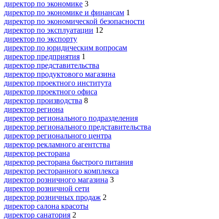
директор по экономике
3
директор по экономике и финансам
1
директор по экономической безопасности
директор по эксплуатации
12
директор по экспорту
директор по юридическим вопросам
директор предприятия
1
директор представительства
директор продуктового магазина
директор проектного института
директор проектного офиса
директор производства
8
директор региона
директор регионального подразделения
директор регионального представительства
директор регионального центра
директор рекламного агентства
директор ресторана
директор ресторана быстрого питания
директор ресторанного комплекса
директор розничного магазина
3
директор розничной сети
директор розничных продаж
2
директор салона красоты
директор санатория
2