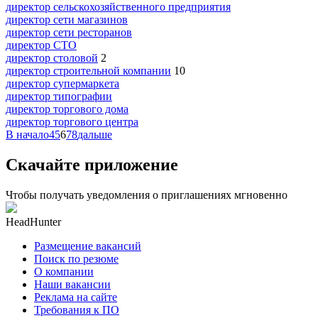
директор сельскохозяйственного предприятия
директор сети магазинов
директор сети ресторанов
директор СТО
директор столовой
2
директор строительной компании
10
директор супермаркета
директор типографии
директор торгового дома
директор торгового центра
В начало
4
5
6
7
8
дальше
Скачайте приложение
Чтобы получать уведомления о приглашениях мгновенно
HeadHunter
Размещение вакансий
Поиск по резюме
О компании
Наши вакансии
Реклама на сайте
Требования к ПО