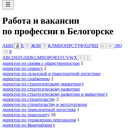
Работа и вакансии
по профессии в Белогорске
А
Б
В
Г
Е
Ж
З
И
К
Л
М
Н
О
П
Р
С
Т
У
Ф
Х
Ц
Ч
Ш
Э
Ю
Д
Ё
Й
Щ
Ы
#
Я
A
B
C
D
E
F
G
H
I
J
K
L
M
N
O
P
Q
R
S
T
U
V
W
X
Y
Z
директор по связям с общественностью
1
директор по сервису
2
директор по складской и транспортной логистике
директор по снабжению
2
директор по стратегическому маркетингу
директор по стратегическому развитию
директор по стратегическому развитию и маркетингу
директор по строительству
2
директор по строительству и эксплуатации
директор по транспортной логистике
1
директор по транспорту
18
директор по управлению персоналом
1
директор по франчайзингу