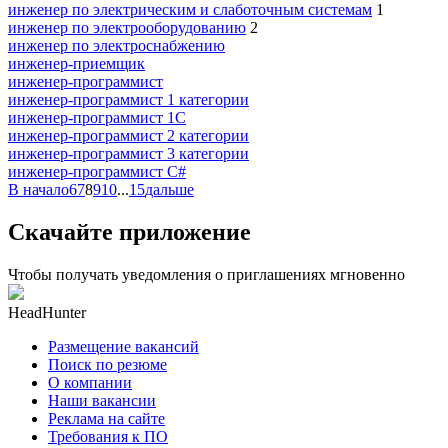
инженер по электрическим и слаботочным системам
1
инженер по электрооборудованию
2
инженер по электроснабжению
инженер-приемщик
инженер-программист
инженер-программист 1 категории
инженер-программист 1С
инженер-программист 2 категории
инженер-программист 3 категории
инженер-программист C#
В начало
6
7
8
9
10
...
15
дальше
Скачайте приложение
Чтобы получать уведомления о приглашениях мгновенно
HeadHunter
Размещение вакансий
Поиск по резюме
О компании
Наши вакансии
Реклама на сайте
Требования к ПО