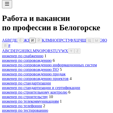
Работа и вакансии
по профессии в Белогорске
А
Б
В
Г
Д
Е
Ж
З
К
Л
М
Н
О
П
Р
С
Т
У
Ф
Х
Ц
Ч
Ш
Э
Ю
Ё
И
Й
Щ
Ы
#
Я
A
B
C
D
E
F
G
H
I
J
K
L
M
N
O
P
Q
R
S
T
U
V
W
X
Y
Z
инженер по снабжению
1
инженер по сопровождению
6
инженер по сопровождению информационных систем
инженер по сопровождению ПО
5
инженер по сопровождению продаж
инженер по сопровождению проектов
4
инженер по стандартизации
инженер по стандартизации и сертификации
инженер по строительному контролю
6
инженер по строительству
10
инженер по телекоммуникациям
1
инженер по телефонии
2
инженер по тестированию