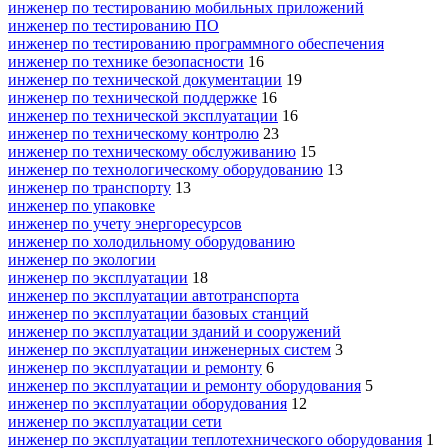
инженер по тестированию мобильных приложений
инженер по тестированию ПО
инженер по тестированию программного обеспечения
инженер по технике безопасности
16
инженер по технической документации
19
инженер по технической поддержке
16
инженер по технической эксплуатации
16
инженер по техническому контролю
23
инженер по техническому обслуживанию
15
инженер по технологическому оборудованию
13
инженер по транспорту
13
инженер по упаковке
инженер по учету энергоресурсов
инженер по холодильному оборудованию
инженер по экологии
инженер по эксплуатации
18
инженер по эксплуатации автотранспорта
инженер по эксплуатации базовых станций
инженер по эксплуатации зданий и сооружений
инженер по эксплуатации инженерных систем
3
инженер по эксплуатации и ремонту
6
инженер по эксплуатации и ремонту оборудования
5
инженер по эксплуатации оборудования
12
инженер по эксплуатации сети
инженер по эксплуатации теплотехнического оборудования
1