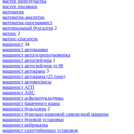
мастер энергоучастка
мастер эпиляции
математик
математик-аналитик
математик-программист
материальный бухгалтер
2
матрос
2
матрос-спасатель
машинист
34
машинист автовышки
машинист автогидроподъемника
машинист автогрейдера
1
машинист автогрейдера дз 98
машинист автокрана
3
машинист автокрана (25 тонн)
машинист автомотрисы
машинист АГП
машинист АПС
машинист асфальтоукладчика
машинист башенного крана
машинист бульдозера
2
машинист бурильно-крановой самоходной машины
машинист буровой установки
машинист виброкатка
машинист газотурбинных установок