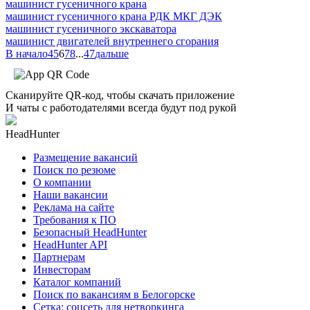
машинист гусеничного крана
машинист гусеничного крана РДК МКГ ДЭК
машинист гусеничного экскаватора
машинист двигателей внутреннего сгорания
В начало
4
5
6
7
8
...
47
дальше
Сканируйте QR-код, чтобы скачать приложение
И чаты с работодателями всегда будут под рукой
HeadHunter
Размещение вакансий
Поиск по резюме
О компании
Наши вакансии
Реклама на сайте
Требования к ПО
Безопасный HeadHunter
HeadHunter API
Партнерам
Инвесторам
Каталог компаний
Поиск по вакансиям в Белогорске
Сетка: соцсеть для нетворкинга