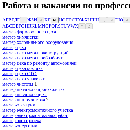
Работа и вакансии по професс
А
Б
В
Г
Д
Е
Ж
З
И
К
Л
Н
О
П
Р
С
Т
У
Ф
Х
Ц
Ч
Ш
Э
Ю
Ё
Й
М
Щ
Ы
Я
A
B
C
D
E
F
G
H
I
J
K
L
M
N
O
P
Q
R
S
T
U
V
W
X
Y
Z
мастер формовочного цеха
мастер химчистки
мастер холодильного оборудования
мастер цеха
1
мастер цеха металлоконструкций
мастер цеха металлообработки
мастер цеха по ремонту автомобилей
мастер цеха розлива
мастер цеха СТО
мастер цеха упаковки
мастер чистоты
1
мастер швейного производства
мастер швейного цеха
мастер шиномонтажа
3
мастер-электрик
мастер электромонтажного участка
мастер электромонтажных работ
1
мастер электроцеха
мастер-энергетик