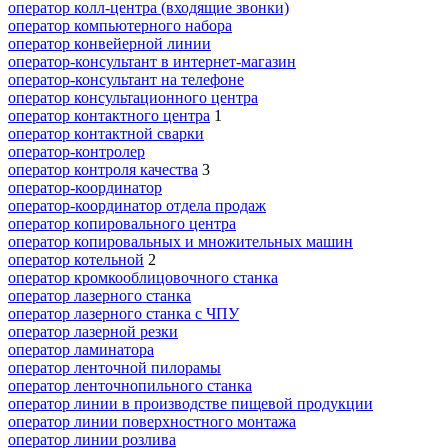
оператор колл-центра (входящие звонки)
оператор компьютерного набора
оператор конвейерной линии
оператор-консультант в интернет-магазин
оператор-консультант на телефоне
оператор консультационного центра
оператор контактного центра
1
оператор контактной сварки
оператор-контролер
оператор контроля качества
3
оператор-координатор
оператор-координатор отдела продаж
оператор копировального центра
оператор копировальных и множительных машин
оператор котельной
2
оператор кромкооблицовочного станка
оператор лазерного станка
оператор лазерного станка с ЧПУ
оператор лазерной резки
оператор ламинатора
оператор ленточной пилорамы
оператор ленточнопильного станка
оператор линии в производстве пищевой продукции
оператор линии поверхностного монтажа
оператор линии розлива