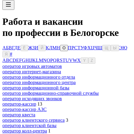
Работа и вакансии
по профессии в Белогорске
А
Б
В
Г
Д
Е
Ж
З
И
К
Л
М
Н
П
Р
С
Т
У
Ф
Х
Ц
Ч
Ш
Э
Ю
Ё
Й
О
Щ
Ы
#
Я
A
B
C
D
E
F
G
H
I
J
K
L
M
N
O
P
Q
R
S
T
U
V
W
X
Y
Z
оператор игровых автоматов
оператор интернет-магазина
оператор информационного отдела
оператор информационного центра
оператор информационной базы
оператор информационно-справочной службы
оператор исходящих звонков
оператор-кассир
13
оператор-кассир АЗС
оператор квеста
оператор клиентского сервиса
3
оператор клиентской базы
оператор колл-центра
1