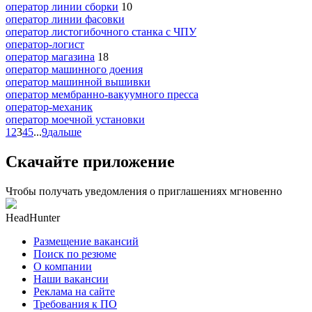
оператор линии сборки
10
оператор линии фасовки
оператор листогибочного станка с ЧПУ
оператор-логист
оператор магазина
18
оператор машинного доения
оператор машинной вышивки
оператор мембранно-вакуумного пресса
оператор-механик
оператор моечной установки
1
2
3
4
5
...
9
дальше
Скачайте приложение
Чтобы получать уведомления о приглашениях мгновенно
HeadHunter
Размещение вакансий
Поиск по резюме
О компании
Наши вакансии
Реклама на сайте
Требования к ПО