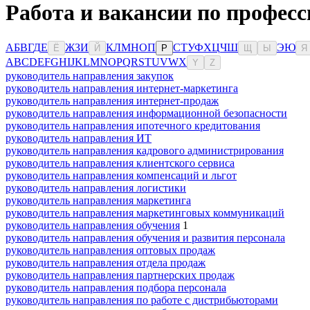
Работа и вакансии по професс
А
Б
В
Г
Д
Е
Ж
З
И
К
Л
М
Н
О
П
С
Т
У
Ф
Х
Ц
Ч
Ш
Э
Ю
Ё
Й
Р
Щ
Ы
Я
A
B
C
D
E
F
G
H
I
J
K
L
M
N
O
P
Q
R
S
T
U
V
W
X
Y
Z
руководитель направления закупок
руководитель направления интернет-маркетинга
руководитель направления интернет-продаж
руководитель направления информационной безопасности
руководитель направления ипотечного кредитования
руководитель направления ИТ
руководитель направления кадрового администрирования
руководитель направления клиентского сервиса
руководитель направления компенсаций и льгот
руководитель направления логистики
руководитель направления маркетинга
руководитель направления маркетинговых коммуникаций
руководитель направления обучения
1
руководитель направления обучения и развития персонала
руководитель направления оптовых продаж
руководитель направления отдела продаж
руководитель направления партнерских продаж
руководитель направления подбора персонала
руководитель направления по работе с дистрибьюторами