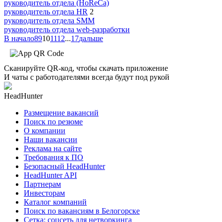
руководитель отдела (HoReCa)
руководитель отдела HR
2
руководитель отдела SMM
руководитель отдела web-разработки
В начало
8
9
10
11
12
...
17
дальше
Сканируйте QR-код, чтобы скачать приложение
И чаты с работодателями всегда будут под рукой
HeadHunter
Размещение вакансий
Поиск по резюме
О компании
Наши вакансии
Реклама на сайте
Требования к ПО
Безопасный HeadHunter
HeadHunter API
Партнерам
Инвесторам
Каталог компаний
Поиск по вакансиям в Белогорске
Сетка: соцсеть для нетворкинга