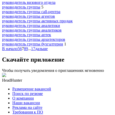
руководитель визового отдела
руководитель группы
5
руководитель группы call-центра
руководитель группы агентов
руководитель группы активных продаж
руководитель группы аналитики
руководитель группы аналитиков
руководитель группы аптек
руководитель группы архитекторов
руководитель группы бухгалтерии
1
В начало
5
6
7
8
9
...
17
дальше
Скачайте приложение
Чтобы получать уведомления о приглашениях мгновенно
HeadHunter
Размещение вакансий
Поиск по резюме
О компании
Наши вакансии
Реклама на сайте
Требования к ПО