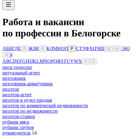
Работа и вакансии
по профессии в Белогорске
А
Б
В
Г
Д
Е
Ж
З
И
К
Л
М
Н
О
П
С
Т
У
Ф
Х
Ц
Ч
Ш
Э
Ю
Ё
Й
Р
Щ
Ы
#
Я
A
B
C
D
E
F
G
H
I
J
K
L
M
N
O
P
Q
R
S
T
U
V
W
X
Y
Z
риск-технолог
ритуальный агент
рихтовщик
рихтовщик-арматурщик
риэлтор
риэлтор-агент
риэлтор в отдел продаж
риэлтор по коммерческой недвижимости
риэлтор по недвижимости
риэлтор-стажер
рубщик мяса
рубщик срубов
руководитель
14