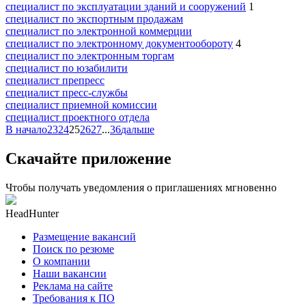
специалист по эксплуатации зданий и сооружений
1
специалист по экспортным продажам
специалист по электронной коммерции
специалист по электронному документообороту
4
специалист по электронным торгам
специалист по юзабилити
специалист препресс
специалист пресс-службы
специалист приемной комиссии
специалист проектного отдела
В начало
23
24
25
26
27
...
36
дальше
Скачайте приложение
Чтобы получать уведомления о приглашениях мгновенно
HeadHunter
Размещение вакансий
Поиск по резюме
О компании
Наши вакансии
Реклама на сайте
Требования к ПО