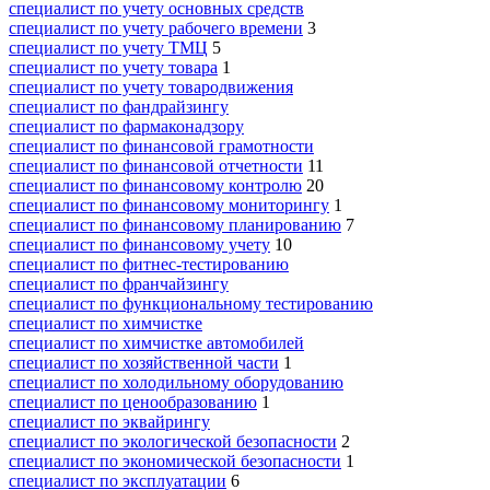
специалист по учету основных средств
специалист по учету рабочего времени
3
специалист по учету ТМЦ
5
специалист по учету товара
1
специалист по учету товародвижения
специалист по фандрайзингу
специалист по фармаконадзору
специалист по финансовой грамотности
специалист по финансовой отчетности
11
специалист по финансовому контролю
20
специалист по финансовому мониторингу
1
специалист по финансовому планированию
7
специалист по финансовому учету
10
специалист по фитнес-тестированию
специалист по франчайзингу
специалист по функциональному тестированию
специалист по химчистке
специалист по химчистке автомобилей
специалист по хозяйственной части
1
специалист по холодильному оборудованию
специалист по ценообразованию
1
специалист по эквайрингу
специалист по экологической безопасности
2
специалист по экономической безопасности
1
специалист по эксплуатации
6