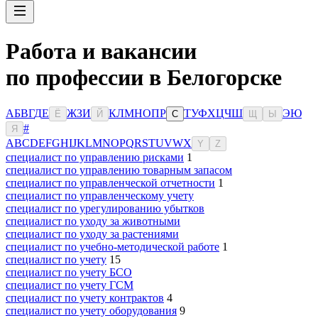
Работа и вакансии
по профессии в Белогорске
А
Б
В
Г
Д
Е
Ж
З
И
К
Л
М
Н
О
П
Р
Т
У
Ф
Х
Ц
Ч
Ш
Э
Ю
Ё
Й
С
Щ
Ы
#
Я
A
B
C
D
E
F
G
H
I
J
K
L
M
N
O
P
Q
R
S
T
U
V
W
X
Y
Z
специалист по управлению рисками
1
специалист по управлению товарным запасом
специалист по управленческой отчетности
1
специалист по управленческому учету
специалист по урегулированию убытков
специалист по уходу за животными
специалист по уходу за растениями
специалист по учебно-методической работе
1
специалист по учету
15
специалист по учету БСО
специалист по учету ГСМ
специалист по учету контрактов
4
специалист по учету оборудования
9