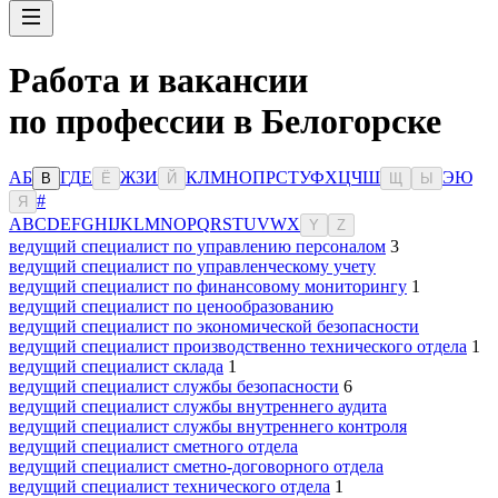
Работа и вакансии
по профессии в Белогорске
А
Б
Г
Д
Е
Ж
З
И
К
Л
М
Н
О
П
Р
С
Т
У
Ф
Х
Ц
Ч
Ш
Э
Ю
В
Ё
Й
Щ
Ы
#
Я
A
B
C
D
E
F
G
H
I
J
K
L
M
N
O
P
Q
R
S
T
U
V
W
X
Y
Z
ведущий специалист по управлению персоналом
3
ведущий специалист по управленческому учету
ведущий специалист по финансовому мониторингу
1
ведущий специалист по ценообразованию
ведущий специалист по экономической безопасности
ведущий специалист производственно технического отдела
1
ведущий специалист склада
1
ведущий специалист службы безопасности
6
ведущий специалист службы внутреннего аудита
ведущий специалист службы внутреннего контроля
ведущий специалист сметного отдела
ведущий специалист сметно-договорного отдела
ведущий специалист технического отдела
1