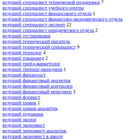
ведущий специалист технической поддержки
7
ведущий специалист учебного центра
ведущий специалист финансового отдела
1
ведущий специалист финансово-экономического отдела
ведущий специалист-эксперт
22
ведущий специалист юридического отдела
2
ведущий тестировщик
ведущий технический писатель
ведущий технический специалист
9
ведущий технолог
4
ведущий товаровед
2
ведущий трейд-маркетолог
ведущий тренинг-менеджер
1
ведущий финансист
ведущий финансовый аналитик
ведущий финансовый контролер
ведущий финансовый менеджер
3
ведущий флорист
ведущий химик
1
ведущий химик-аналитик
ведущий художник
ведущий эколог
ведущий экономист
ведущий экономист-аналитик
ведущий экономист в школу