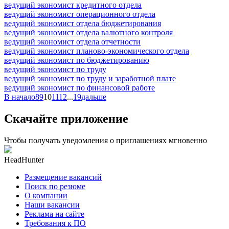
ведущий экономист кредитного отдела
ведущий экономист операционного отдела
ведущий экономист отдела бюджетирования
ведущий экономист отдела валютного контроля
ведущий экономист отдела отчетности
ведущий экономист планово-экономического отдела
ведущий экономист по бюджетированию
ведущий экономист по труду
ведущий экономист по труду и заработной плате
ведущий экономист по финансовой работе
В начало
8
9
10
11
12
...
19
дальше
Скачайте приложение
Чтобы получать уведомления о приглашениях мгновенно
HeadHunter
Размещение вакансий
Поиск по резюме
О компании
Наши вакансии
Реклама на сайте
Требования к ПО