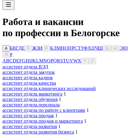
Работа и вакансии
по профессии в Белогорске
Б
В
Г
Д
Е
Ж
З
И
К
Л
М
Н
О
П
Р
С
Т
У
Ф
Х
Ц
Ч
Ш
Э
Ю
А
Ё
Й
Щ
Ы
#
Я
A
B
C
D
E
F
G
H
I
J
K
L
M
N
O
P
Q
R
S
T
U
V
W
X
Y
Z
ассистент отдела ВЭД
ассистент отдела закупок
ассистент отдела кадров
ассистент отдела качества
ассистент отдела клинических исследований
ассистент отдела маркетинга
1
ассистент отдела обучения
1
ассистент отдела персонала
ассистент отдела по работе с клиентами
1
ассистент отдела продаж
1
ассистент отдела продаж и маркетинга
1
ассистент отдела развития
1
ассистент отдела развития бизнеса
1