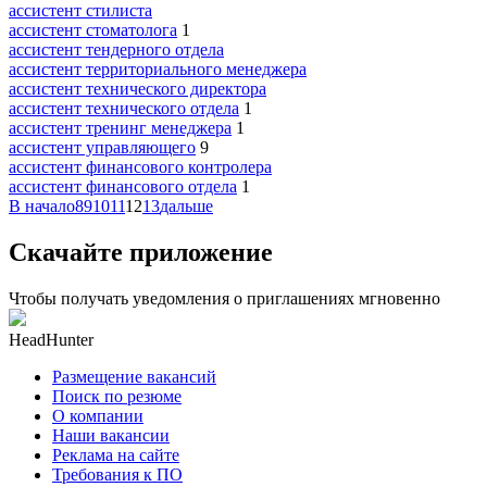
ассистент стилиста
ассистент стоматолога
1
ассистент тендерного отдела
ассистент территориального менеджера
ассистент технического директора
ассистент технического отдела
1
ассистент тренинг менеджера
1
ассистент управляющего
9
ассистент финансового контролера
ассистент финансового отдела
1
В начало
8
9
10
11
12
13
дальше
Скачайте приложение
Чтобы получать уведомления о приглашениях мгновенно
HeadHunter
Размещение вакансий
Поиск по резюме
О компании
Наши вакансии
Реклама на сайте
Требования к ПО