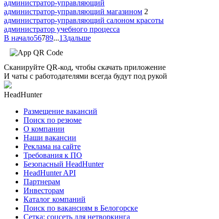
администратор-управляющий
администратор-управляющий магазином
2
администратор-управляющий салоном красоты
администратор учебного процесса
В начало
5
6
7
8
9
...
13
дальше
Сканируйте QR-код, чтобы скачать приложение
И чаты с работодателями всегда будут под рукой
HeadHunter
Размещение вакансий
Поиск по резюме
О компании
Наши вакансии
Реклама на сайте
Требования к ПО
Безопасный HeadHunter
HeadHunter API
Партнерам
Инвесторам
Каталог компаний
Поиск по вакансиям в Белогорске
Сетка: соцсеть для нетворкинга