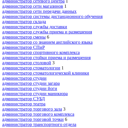
администратор сетевого центра
1
администратор сети магазинов
1
администратор сети передачи данных
администратор системы дистанционного обучения
администратор склада
администратор службы доставки
администратор службы приема и размещения
администратор смены
6
администратор со знанием английского языка
администратор СПиР
администратор спортивного комплекса
администратор стойки приема и размещения
администратор столовой
3
администратор стоматологии
1
администратор стоматологической клиники
администратор студии
администратор студии загара
администратор студии йоги
администратор студии маникюра
администратор СУБД
администратор театра
администратор торгового зала
3
администратор торгового комплекса
администратор торговой точки
6
администратор транспортного отдела