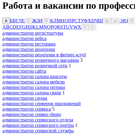
Работа и вакансии по професс
Б
В
Г
Д
Е
Ж
З
И
К
Л
М
Н
О
П
Р
С
Т
У
Ф
Х
Ц
Ч
Ш
Э
Ю
А
Ё
Й
Щ
Ы
Я
A
B
C
D
E
F
G
H
I
J
K
L
M
N
O
P
Q
R
S
T
U
V
W
X
Y
Z
администратор регистратуры
администратор рейса
администратор ресторана
администратор рецепции
администратор рецепции в фитнес-клуб
администратор розничного магазина
3
администратор розничной сети
1
администратор сайта
администратор салона красоты
администратор салона мебели
администратор салона оптики
администратор салона связи
1
администратор сауны
администратор серверов приложений
администратор сервиса
5
администратор сервис-бюро
администратор сервисного отдела
администратор сервисного центра
1
администратор сервисной службы